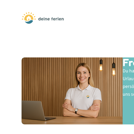
Fr
Du ha
Urlau
persö
uns
s