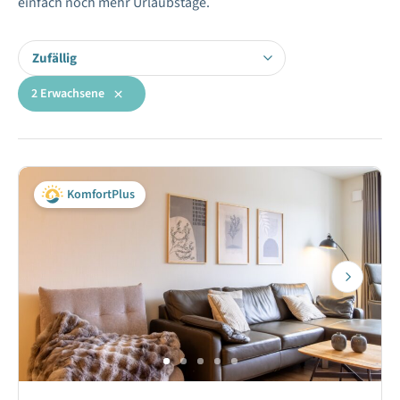
einfach noch mehr Urlaubstage.
Zufällig
2 Erwachsene
KomfortPlus
Next