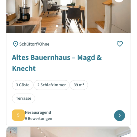
Next
Schüttorf/Ohne
Altes Bauernhaus – Magd &
Knecht
3 Gäste
2 Schlafzimmer
39 m²
Terrasse
Herausragend
5
9 Bewertungen