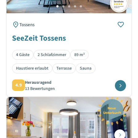
Tossens
SeeZeit Tossens
4 Gäste
2 Schlafzimmer
89 m²
Haustiere erlaubt
Terrasse
Sauna
Herausragend
4.9
13 Bewertungen