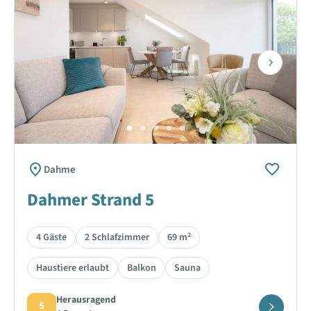
Next
Dahme
Dahmer Strand 5
4 Gäste
2 Schlafzimmer
69 m²
Haustiere erlaubt
Balkon
Sauna
Herausragend
5