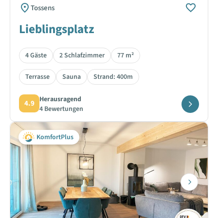
Tossens
Lieblingsplatz
4 Gäste
2 Schlafzimmer
77 m²
Terrasse
Sauna
Strand: 400m
Herausragend
4.9
4 Bewertungen
KomfortPlus
Next