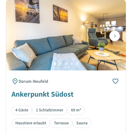
Next
Dorum-Neufeld
Ankerpunkt Südost
4 Gäste
1 Schlafzimmer
69 m²
Haustiere erlaubt
Terrasse
Sauna