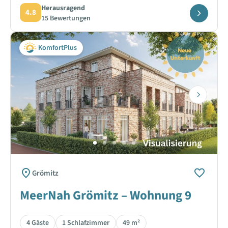
Herausragend
4.8
15 Bewertungen
KomfortPlus
Next
Grömitz
MeerNah Grömitz – Wohnung 9
4 Gäste
1 Schlafzimmer
49 m²