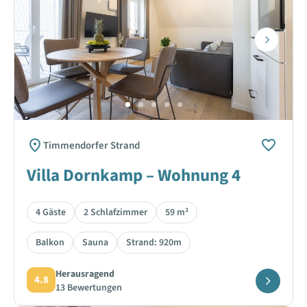
Next
Timmendorfer Strand
Villa Dornkamp – Wohnung 4
4 Gäste
2 Schlafzimmer
59 m²
Balkon
Sauna
Strand: 920m
Herausragend
4.8
13 Bewertungen