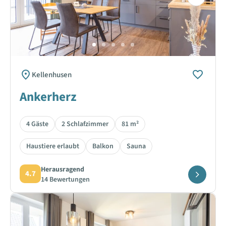
Next
Kellenhusen
Ankerherz
4 Gäste
2 Schlafzimmer
81 m²
Haustiere erlaubt
Balkon
Sauna
Herausragend
4.7
14 Bewertungen