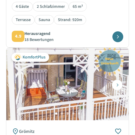
4 Gäste
2 Schlafzimmer
65 m²
Terrasse
Sauna
Strand: 920m
Herausragend
4.9
18 Bewertungen
KomfortPlus
Next
Grömitz