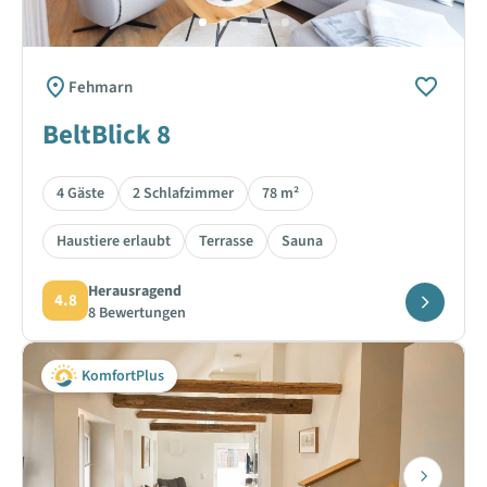
Fehmarn
BeltBlick 8
4 Gäste
2 Schlafzimmer
78 m²
Haustiere erlaubt
Terrasse
Sauna
Herausragend
4.8
8 Bewertungen
KomfortPlus