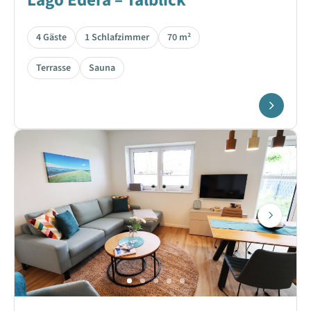
Lago Edera – Talblick
4 Gäste
1 Schlafzimmer
70 m²
Terrasse
Sauna
Next