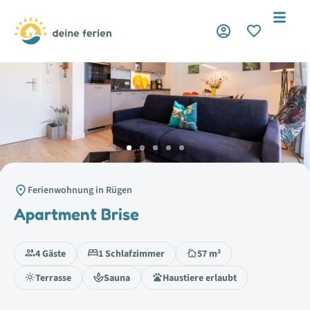
KomfortPlus
Ferienwohnung in Rügen
Apartment Brise
4 Gäste
1 Schlafzimmer
57 m²
Terrasse
Sauna
Haustiere erlaubt