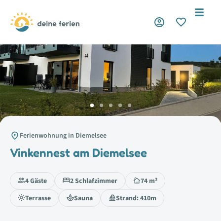
KomfortPlus
Ferienwohnung in Diemelsee
Vinkennest am Diemelsee
4 Gäste
2 Schlafzimmer
74 m²
Terrasse
Sauna
Strand: 410m